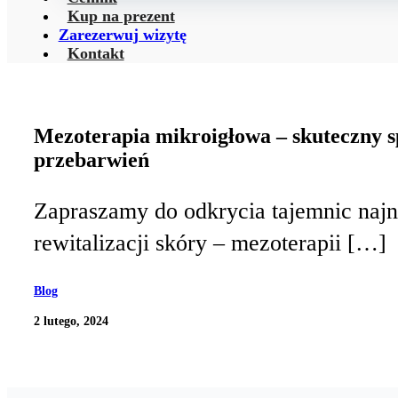
Kup na prezent
Zarezerwuj wizytę
Kontakt
Mezoterapia mikroigłowa – skuteczny sp
przebarwień
Zapraszamy do odkrycia tajemnic naj
rewitalizacji skóry – mezoterapii […]
Blog
2 lutego, 2024