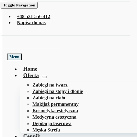
Toggle Navigation
+48 531 556 412
Napisz do nas
Menu
Home
Oferta
Zabiegi na twarz
Zabiegi na stopy i dlonie
Zabiegi na ciało
Makijaż permanentny
Kosmetyka estetyczna
Medycyna estetyczna
Depilacja laserowa
Męska Strefa
Cennik