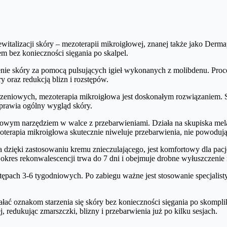
witalizacji skóry – mezoterapii mikroigłowej, znanej także jako De
 bez konieczności sięgania po skalpel.
ie skóry za pomocą pulsujących igieł wykonanych z molibdenu. Proce
y oraz redukcją blizn i rozstępów.
zeniowych, mezoterapia mikroigłowa jest doskonałym rozwiązaniem. 
oprawia ogólny wygląd skóry.
owym narzędziem w walce z przebarwieniami. Działa na skupiska melani
erapia mikroigłowa skutecznie niweluje przebarwienia, nie powodując
 a dzięki zastosowaniu kremu znieczulającego, jest komfortowy dla p
kres rekonwalescencji trwa do 7 dni i obejmuje drobne wyłuszczenie 
odstępach 3-6 tygodniowych. Po zabiegu ważne jest stosowanie specjal
łać oznakom starzenia się skóry bez konieczności sięgania po skomp
 redukując zmarszczki, blizny i przebarwienia już po kilku sesjach.