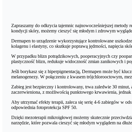
Zapraszamy do odkrycia tajemnic najnowocześniejszej metody re
kondycji skóry, możemy cieszyć się młodym i zdrowym wyglądem
Dermapen to urządzenie wykorzystujące kontrolowane uszkodzen
kolagenu i elastyny, co skutkuje poprawą jędrności, napięcia skór
W przypadku blizn potrądzikowych, pooperacyjnych czy poopar
plastyczność blizn, redukuje widoczność zmian zanikowych i p
Jeśli borykasz się z hiperpigmentacją, Dermapen może być klucz
melanogenezy. W połączeniu z kwasem trójchlorooctowym, mezot
Zabieg jest bezpieczny i kontrolowany, trwa zaledwie 30 minut,
zaczerwieniona, z możliwością punktowego krwawienia, jednak o
Aby utrzymać efekty terapii, zaleca się serię 4-6 zabiegów w 
odpowiednia fotoprotekcja SPF 50.
Dzięki mezoterapii mikroigłowej możemy skutecznie przeciwdzia
narzędzie, które pozwala cieszyć się młodym wyglądem na dłużej,