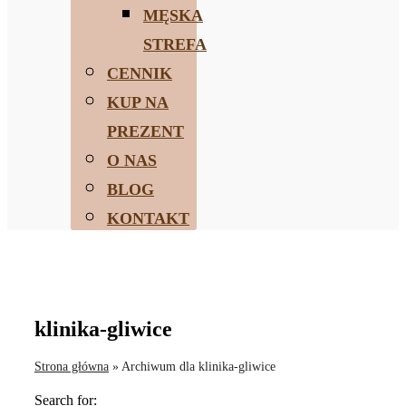
MĘSKA
STREFA
CENNIK
KUP NA
PREZENT
O NAS
BLOG
KONTAKT
klinika-gliwice
Strona główna
»
Archiwum dla klinika-gliwice
Search for: